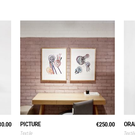
Toevoegen Aan Winkelwagen
PICTURE
ORA
80.00
€
250.00
Textile
Textil