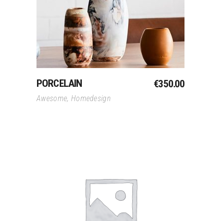
Winkelwagen
PORCELAIN
€
350.00
Awesome
,
Homedesign
Toevoegen Aan
Winkelwagen