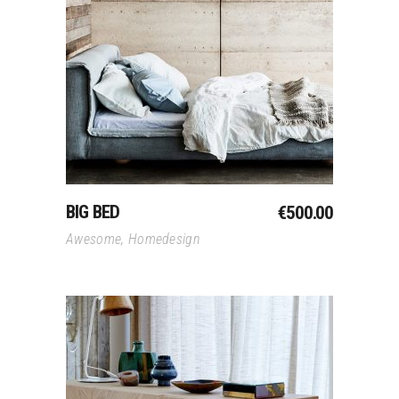
Toevoegen Aan
Winkelwagen
BIG BED
€
500.00
Awesome
,
Homedesign