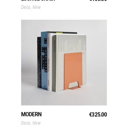
Deco
,
New
Toevoegen Aan
Winkelwagen
MODERN
€
325.00
Deco
,
New